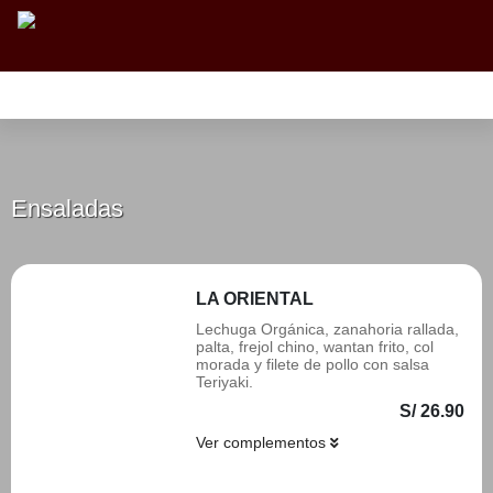
Ensaladas
Parfait
Wraps
Bowl caliente
Desayu
Ensaladas
LA ORIENTAL
Lechuga Orgánica, zanahoria rallada,
palta, frejol chino, wantan frito, col
morada y filete de pollo con salsa
Teriyaki.
S/ 26.90
Ver complementos
Añadir