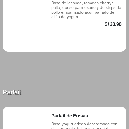
Base de lechuga, tomates cherrys,
palta, queso parmesano y de strips de
pollo empanizado acompañado de
aliño de yogurt
S/ 30.90
Añadir
Parfait
Parfait de Fresas
Base yogurt griego descremado con
chia, granola, full fresas, y miel.